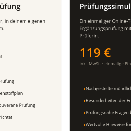
rüfung
Prüfungssimul
ar, in deinem eigenen
Ein einmaliger Online-
m.
Ergänzungsprüfung mit 
Prüferin.
119 €
uf
inkl. MwSt. · einmalige E
prüfung
Nachgestellte mündli
enstoffplan
Besonderheiten der E
 souveräne Prüfung
Prüfungsnahe Fragen 
ichtet
Wertvolle Hinweise fü