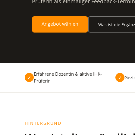
Prüferin als einmaliger Feedback-Termin
Angebot wählen
Was ist die Ergä
Erfahrene Dozentin & aktive IHK-
Gezi
✓
✓
Prüferin
HINTERGRUND