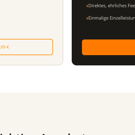
Direktes, ehrliches Fe
Einmalige Einzelleistu
,99 €