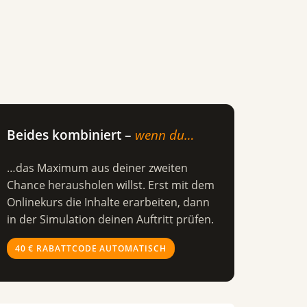
Beides kombiniert –
wenn du…
…das Maximum aus deiner zweiten
Chance herausholen willst. Erst mit dem
Onlinekurs die Inhalte erarbeiten, dann
in der Simulation deinen Auftritt prüfen.
40 € RABATTCODE AUTOMATISCH