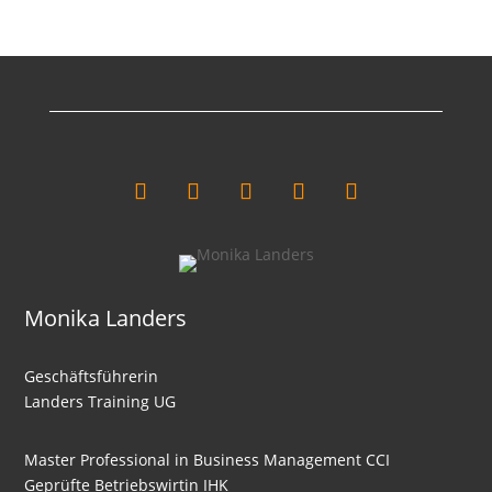
Liquiditäten
Intensitäten
Kalkulation Part
Cashflow
Break-Even-Analyse
Nutzwertanalyse
Wertanalyse
Einführung Investitionsrechnung
Monika Landers
Kostenvergleichsrechnung
Gewinnvergleichsrechnung
Geschäftsführerin
Landers Training UG
Rentabilitätsrechnung
Amortisationsrechnung
Master Professional in Business Management CCI
Deckungsbeitragsrechnung
Geprüfte Betriebswirtin IHK