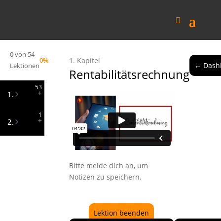
0 von 54
0%
1. Kapitel
← Dash
Lektionen
Rentabilitätsrechnung
53
1.
1
IHK
2.
Prüfungsoperatoren
Einführung
Skript
Geschäftsprozesse
Bitte melde dich an, um
Hierarchieebenen
Notizen zu speichern.
Controlling
SWOT
Lektion beenden
Analyse