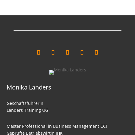
Liquiditäten
Intensitäten
Kalkulation Part
Cashflow
Break-Even-Analyse
Nutzwertanalyse
Wertanalyse
Einführung Investitionsrechnung
Monika Landers
Kostenvergleichsrechnung
Gewinnvergleichsrechnung
Geschäftsführerin
Landers Training UG
Rentabilitätsrechnung
Amortisationsrechnung
Master Professional in Business Management CCI
Deckungsbeitragsrechnung
Geprüfte Betriebswirtin IHK