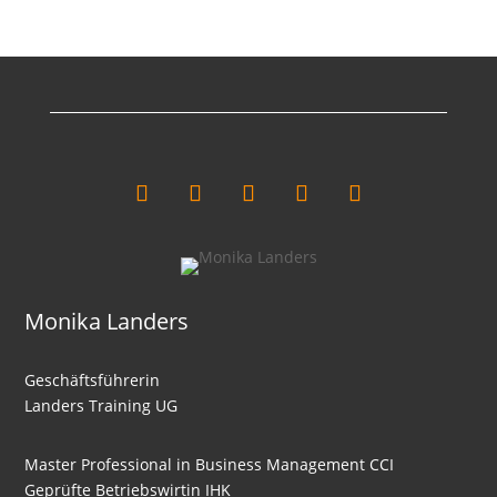
Liquiditäten
Intensitäten
Kalkulation Part
Cashflow
Break-Even-Analyse
Nutzwertanalyse
Wertanalyse
Einführung Investitionsrechnung
Monika Landers
Kostenvergleichsrechnung
Gewinnvergleichsrechnung
Geschäftsführerin
Landers Training UG
Rentabilitätsrechnung
Amortisationsrechnung
Master Professional in Business Management CCI
Deckungsbeitragsrechnung
Geprüfte Betriebswirtin IHK