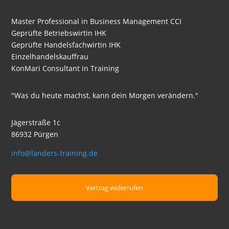
Bilanzregel
Master Professional in Business Management CCI
Gewinn
Geprüfte Betriebswirtin IHK
und
Geprüfte Handelsfachwirtin IHK
Verlustrechnung
Einzelhandelskauffrau
Internes
KonMari Consultant in Training
Rechnungswesen
Rechnungsabgrenzung
"Was du heute machst, kann dein Morgen verändern."
Aufgabe
Rechnungsabgrenzung
Jägerstraße 1c
86932 Pürgen
Bilanz
Kennzahlen
info@landers-training.de
Analyse
Eigenkapital
und
Vertrag widerrufen
Fremdkapital
Liquiditäten