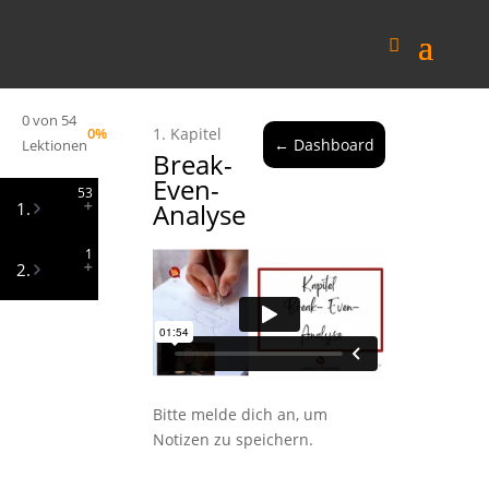
0 von 54
0%
1. Kapitel
← Dashboard
Lektionen
Break-
Even-
53
Analyse
1.
1
IHK
2.
Prüfungsoperatoren
Einführung
Skript
Geschäftsprozesse
Hierarchieebenen
Controlling
Bitte melde dich an, um
Notizen zu speichern.
SWOT
Analyse