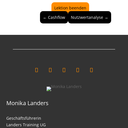
Balanced
Lektion beenden
Scorecard
← Cashflow
Nutzwertanalyse →
Benchmarking
BCG
Matrix
Gap
Analyse
Szenarionanalyse
Aufgaben
des
Rechnungswesen
Grundsätze
ordnungsgemäßer
Monika Landers
Buchführung
Bilanz
Geschäftsführerin
Landers Training UG
Goldene