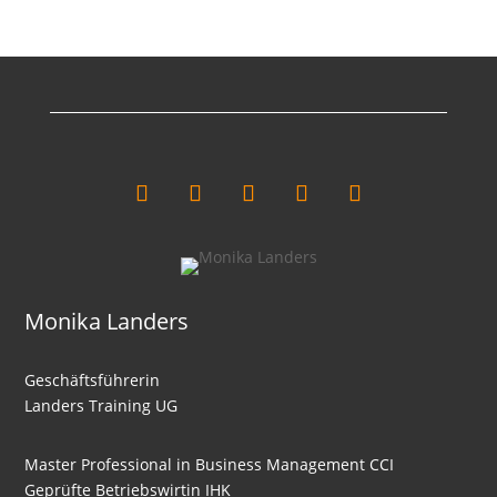
Liquiditäten
Intensitäten
Kalkulation Part
Cashflow
Break-Even-Analyse
Nutzwertanalyse
Wertanalyse
Einführung Investitionsrechnung
Monika Landers
Kostenvergleichsrechnung
Gewinnvergleichsrechnung
Geschäftsführerin
Landers Training UG
Rentabilitätsrechnung
Amortisationsrechnung
Master Professional in Business Management CCI
Deckungsbeitragsrechnung
Geprüfte Betriebswirtin IHK