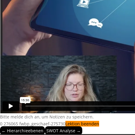
Bitte melde dich an, um Notizen zu speichern.
0
276065
fwbp_geschaef-275730
Lektion beenden
← Hierarchieebenen
SWOT Analyse →